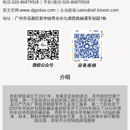
电话:
020-86879928
| 手机/微信:
020-86879928
英文官网:
www.dgyidao.com
| 企业邮箱:
sales@all-bloom.com
地址：
广州市花都区新华镇秀全街九塘西路融通军创园7栋
介绍
杏彩登陆成立于2001年，发展至目前的状态，其历程经过两个
阶段，第一个阶段是以良好的加工能力及技术对一些设备厂商
及日产汽车厂商提供精密零件五金加工服务，第二个阶段是于
2005年开始对包装机械设备的研发并于2006年推出了GH240系
列全自动包装机械设备，杏彩平台娱乐登录解决对1-500g的液
体，粉末，颗粒的物料的袋包装方案，在之后的每年都不断推
陈出新，杏彩平台登陆线路现拥有