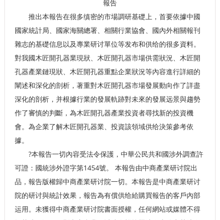
推出本報告在很多缜密的市場調研基礎上，首要依據中國
國家統計局、國家海關總署、相關行業協會、國內外相關報刊
雜志的基礎信息以及專業研讨單位等发布和供给的很多資料。
對我國木匠開孔器業現狀、木匠開孔器市場供需狀況、木匠開
孔器產業鏈現狀、木匠開孔器重點企業狀況等內容進行詳細的
闡述和深化的剖析，著重對木匠開孔器市場發展動向作了詳盡
深化的剖析，并根據行業的發展軌跡對未來的發展远景與趨勢
作了審慎的判斷，為木匠開孔器產業投資者尋找新的投資機
會。為企業了解木匠開孔器業、投資該領域供给決策參考依
據。
?本報告一切內容受法令保護，中華公民共和國涉外調查許
可證：國統涉外證字第1454號。 本報告由中商產業研讨院出
品，報告版權歸中商產業研讨院一切。本報告是中商產業研讨
院的研讨與統計效果，報告為有償供给給購買報告的客戶內部
运用。未獲得中商產業研讨院書面授權，任何網站或媒體不得