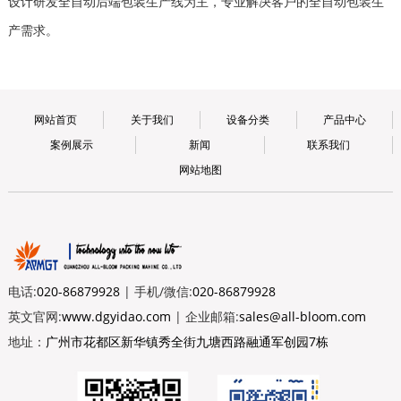
设计研发全自动后端包装生产线为主，专业解决客户的全自动包装生
产需求。
网站首页
关于我们
设备分类
产品中心
案例展示
新闻
联系我们
网站地图
电话:
020-86879928
| 手机/微信:
020-86879928
英文官网:
www.dgyidao.com
| 企业邮箱:
sales@all-bloom.com
地址：
广州市花都区新华镇秀全街九塘西路融通军创园7栋