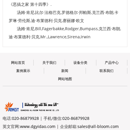
《恶搞之家 第十四季》.
汤姆·肯尼,比尔·法格巴克,罗德格尔·邦帕斯,克兰西·布朗,卡
罗琳·劳伦斯,迪·布莱德利·贝克,赛丽娜·欧文
汤姆·肯尼,Bill,Fagerbakke,Rodger,Bumpass,克兰西·布朗,
迪·布莱德利·贝克,Mr.,Lawrence,Sirena,Irwin
网站首页
关于我们
设备分类
产品中心
案例展示
新闻
联系我们
网站地图
电话:
020-86879928
| 手机/微信:
020-86879928
英文官网:
www.dgyidao.com
| 企业邮箱:
sales@all-bloom.com